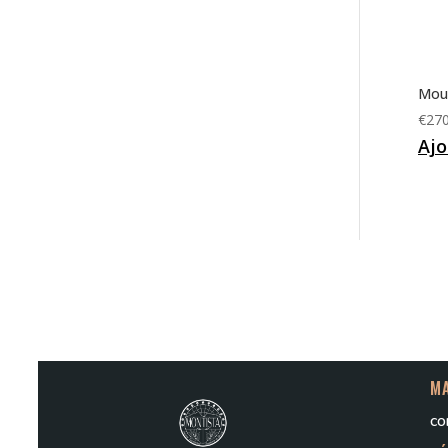
Moul
€
270
Ajo
MA
co