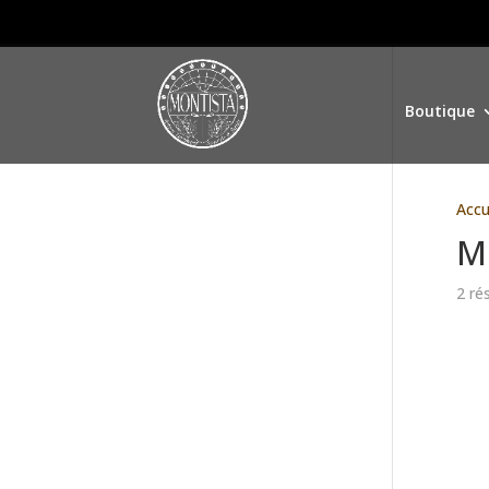
Boutique
Accu
M
2 ré