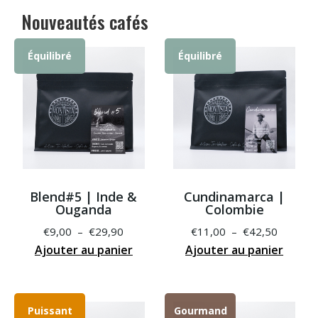
Nouveautés cafés
Équilibré
Équilibré
Blend#5 | Inde &
Cundinamarca |
Ouganda
Colombie
Plage
Plage
€
9,00
–
€
29,90
€
11,00
–
€
42,50
Ajouter au panier
de
Ce
Ajouter au panier
de
Ce
prix :
produit
prix :
produit
€9,00
a
€11,00
a
à
plusieurs
à
plusieu
Puissant
Gourmand