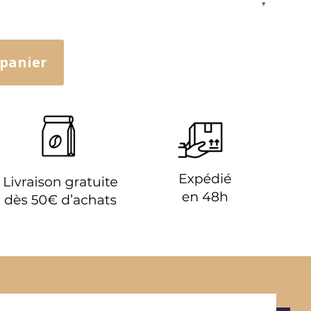
16,00
21,95
 panier