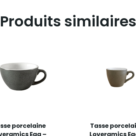
Produits similaire
sse porcelaine
Tasse porcela
veramics Egg –
Loveramics Eg