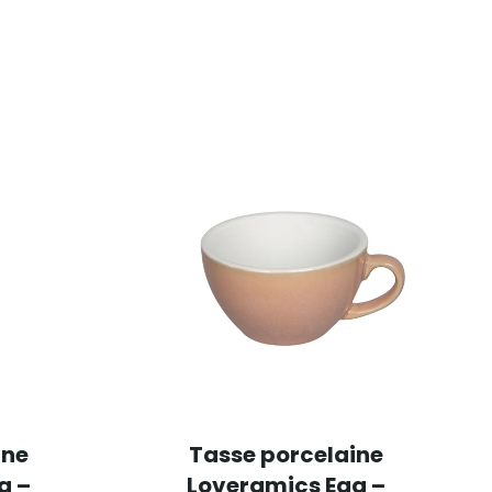
s
ine
Tasse porcelaine
g –
Loveramics Egg –