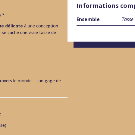
Informations com
 ?
Ensemble
Tasse 
ue délicate
à une conception
e se cache une vraie tasse de
 travers le monde — un gage de
:
sse)