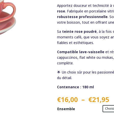
Apportez douceur et technicité à v
rose
. Fabriquée en porcelaine vitri
robustesse professionnelle
. S
votre boisson, tout en offrant une
Sa
teinte rose poudré
, à la foi
moments café, que vous soyez ama
fiables et esthétiques.
Compatible lave-vaisselle
et ré
cappuccinos, flat white ou mokas,
complète.
🌟 Un choix sûr pour les passionn
du détail.
Contenance : 180 ml
P
€
16,00
–
€
21,95
d
Ensemble
p