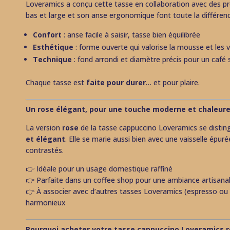
Loveramics a conçu cette tasse en collaboration avec des pro
bas et large et son anse ergonomique font toute la différenc
Confort
: anse facile à saisir, tasse bien équilibrée
Esthétique
: forme ouverte qui valorise la mousse et les v
Technique
: fond arrondi et diamètre précis pour un café 
Chaque tasse est
faite pour durer
… et pour plaire.
Un rose élégant, pour une touche moderne et chaleur
La version
rose
de la tasse cappuccino Loveramics se disti
et élégant
. Elle se marie aussi bien avec une vaisselle épur
contrastés.
👉 Idéale pour un usage domestique raffiné
👉 Parfaite dans un coffee shop pour une ambiance artisana
👉 À associer avec d’autres tasses Loveramics (espresso ou 
harmonieux
Pourquoi acheter votre tasse cappuccino Loveramics r