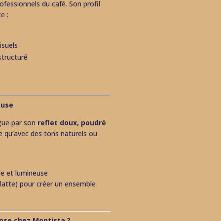
fessionnels du café. Son profil
e :
isuels
structuré
euse
ngue par son
reflet doux, poudré
ée qu’avec des tons naturels ou
le et lumineuse
latte) pour créer un ensemble
ose chez Montista ?