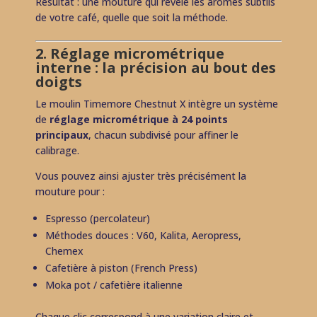
Résultat : une mouture qui révèle les arômes subtils
de votre café, quelle que soit la méthode.
2. Réglage micrométrique
interne : la précision au bout des
doigts
Le moulin Timemore Chestnut X intègre un système
de
réglage micrométrique à 24 points
principaux
, chacun subdivisé pour affiner le
calibrage.
Vous pouvez ainsi ajuster très précisément la
mouture pour :
Espresso (percolateur)
Méthodes douces : V60, Kalita, Aeropress,
Chemex
Cafetière à piston (French Press)
Moka pot / cafetière italienne
Chaque clic correspond à une variation claire et