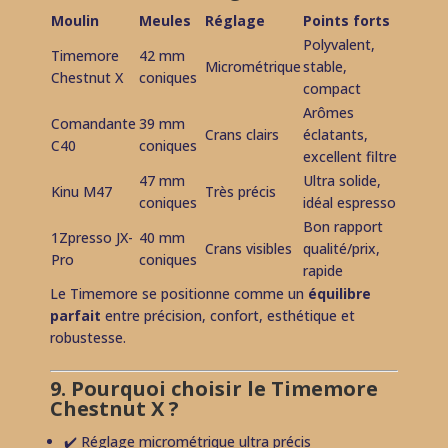
Moulin
Meules
Réglage
Points forts
Polyvalent,
Timemore
42 mm
Micrométrique
stable,
Chestnut X
coniques
compact
Arômes
Comandante
39 mm
Crans clairs
éclatants,
C40
coniques
excellent filtre
47 mm
Ultra solide,
Kinu M47
Très précis
coniques
idéal espresso
Bon rapport
1Zpresso JX-
40 mm
Crans visibles
qualité/prix,
Pro
coniques
rapide
Le Timemore se positionne comme un
équilibre
parfait
entre précision, confort, esthétique et
robustesse.
9. Pourquoi choisir le Timemore
Chestnut X ?
✔️ Réglage micrométrique ultra précis