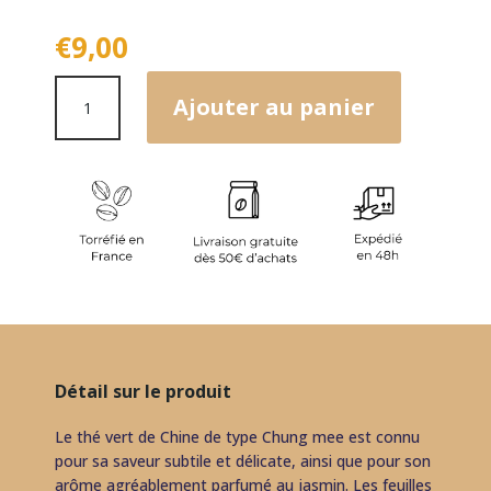
€
9,00
quantité
Ajouter au panier
de
Thé
vert
de
Chine
-
Jasmin
Congou
Détail sur le produit
Le thé vert de Chine de type Chung mee est connu
pour sa saveur subtile et délicate, ainsi que pour son
arôme agréablement parfumé au jasmin. Les feuilles