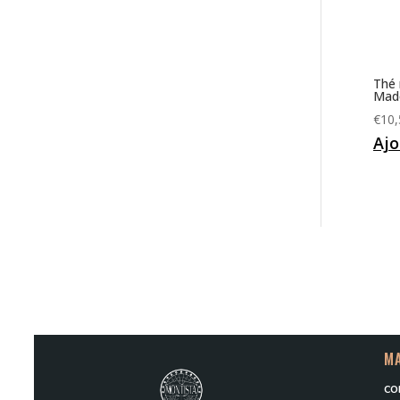
Thé 
Made
€
10,
Ajo
MA
co