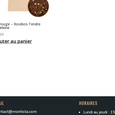
rouge – Rooibos Tendre
leine
50
uter au panier
IL
HORAIRES
ntact@montista.com
Lundi au jeudi : 