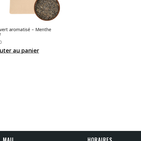
vert aromatisé – Menthe
e
0
uter au panier
MAIL
HORAIRES