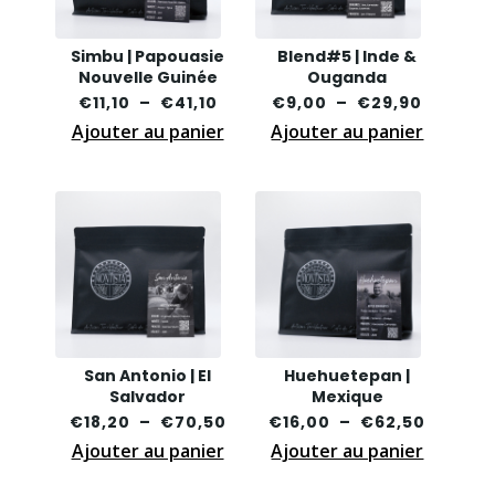
Simbu | Papouasie
Blend#5 | Inde &
Nouvelle Guinée
Ouganda
Plage
Plage
€
11,10
–
€
41,10
€
9,00
–
€
29,90
Ajouter au panier
de
Ce
Ajouter au panier
de
Ce
prix :
produit
prix :
produit
€11,10
a
€9,00
a
à
plusieurs
à
plusieurs
€41,10
variations.
€29,90
variations
Les
Les
options
options
peuvent
peuvent
être
être
San Antonio | El
Huehuetepan |
choisies
choisies
Salvador
Mexique
sur
sur
Plage
Plage
€
18,20
–
€
70,50
€
16,00
–
€
62,50
la
la
Ajouter au panier
Ce
de
Ajouter au panier
Ce
de
page
page
produit
prix :
produit
prix :