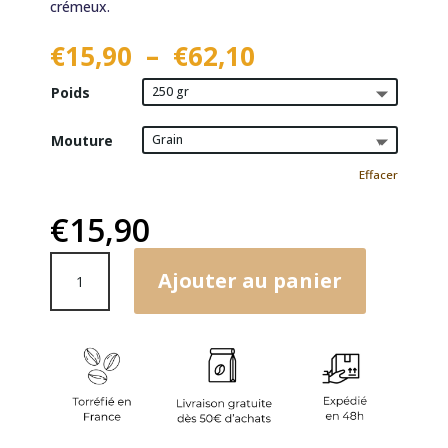
crémeux.
Plage
€
15,90
–
€
62,10
de
Poids
prix :
€15,90
à
Mouture
€62,10
Effacer
€
15,90
quantité
Ajouter au panier
de
Kamunyaka
|
Kenya