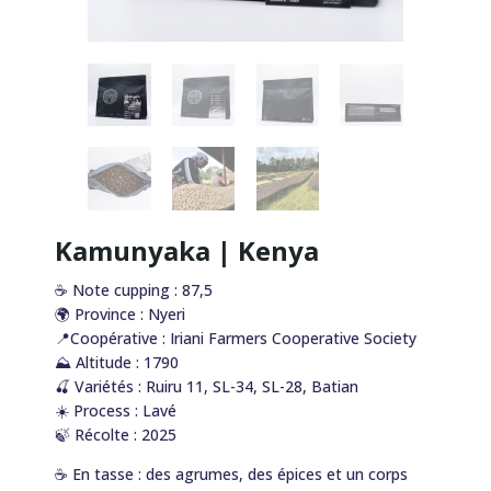
Kamunyaka | Kenya
☕️ Note cupping : 87,5
🌍 Province : Nyeri
📍Coopérative : Iriani Farmers Cooperative Society
⛰️ Altitude : 1790
🍒 Variétés : Ruiru 11, SL-34, SL-28, Batian
☀️ Process : Lavé
🍃 Récolte : 2025
☕️ En tasse : des agrumes, des épices et un corps