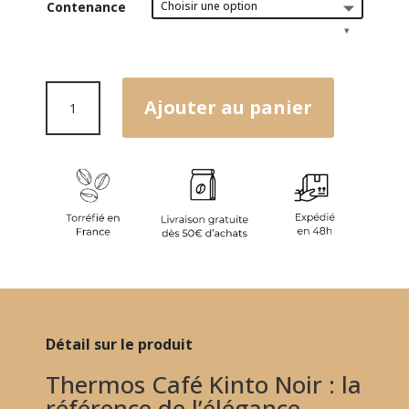
Contenance
prix :
€39,90
à
€42,90
quantité
Ajouter au panier
de
Thermos
Café
Kinto
Noir
Détail sur le produit
Thermos Café Kinto Noir : la
référence de l’élégance