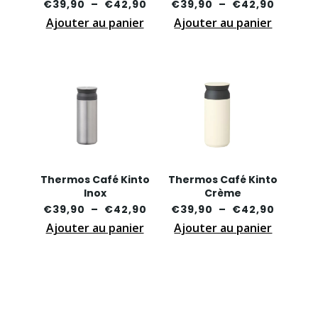
Plage
Plage
€
39,90
–
€
42,90
€
39,90
–
€
42,90
Ajouter au panier
Ce
de
Ajouter au panier
Ce
de
produit
prix :
produit
prix :
a
€39,90
a
€39,90
plusieurs
à
plusieurs
à
variations.
€42,90
variations
€42,90
Les
Les
options
options
peuvent
peuvent
être
être
Thermos Café Kinto
Thermos Café Kinto
choisies
choisies
Inox
Crème
sur
sur
Plage
Plage
€
39,90
–
€
42,90
€
39,90
–
€
42,90
la
la
Ajouter au panier
Ce
de
Ajouter au panier
Ce
de
page
page
produit
prix :
produit
prix :
du
du
a
€39,90
a
€39,90
produit
produit
plusieurs
à
plusieurs
à
variations.
€42,90
variations
€42,90