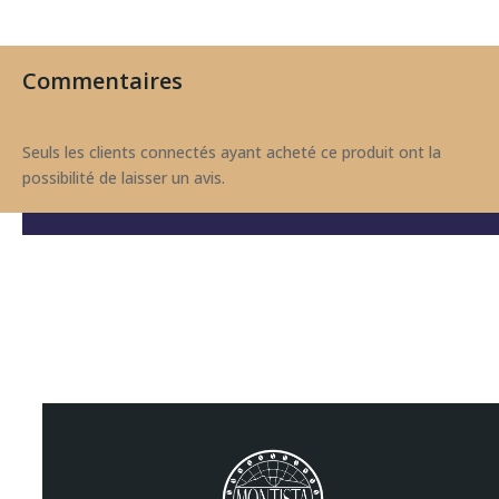
Les
Les
options
options
peuvent
peuvent
Commentaires
être
être
choisies
choisies
sur
sur
Seuls les clients connectés ayant acheté ce produit ont la
la
la
possibilité de laisser un avis.
page
page
du
du
produit
produit